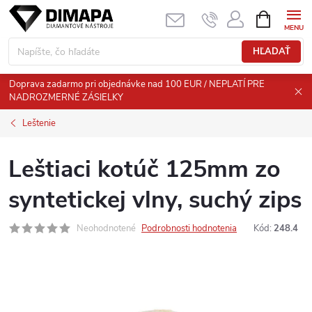
Prejsť
NÁKUPN
KOŠÍK
na
obsah
HĽADAŤ
Doprava zadarmo pri objednávke nad 100 EUR / NEPLATÍ PRE
NADROZMERNÉ ZÁSIELKY
Leštenie
Leštiaci kotúč 125mm zo
syntetickej vlny, suchý zips
Neohodnotené
Podrobnosti hodnotenia
Kód:
248.4