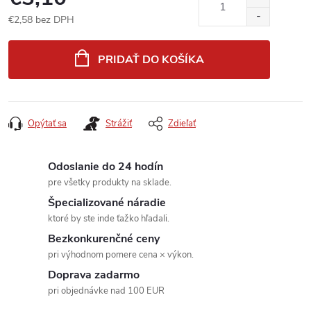
€2,58 bez DPH
Jednotková
cena:
PRIDAŤ DO KOŠÍKA
Opýtať sa
Strážiť
Zdieľať
Odoslanie do 24 hodín
pre všetky produkty na sklade.
Špecializované náradie
ktoré by ste inde ťažko hľadali.
Bezkonkurenčné ceny
pri výhodnom pomere cena × výkon.
Doprava zadarmo
pri objednávke nad 100 EUR