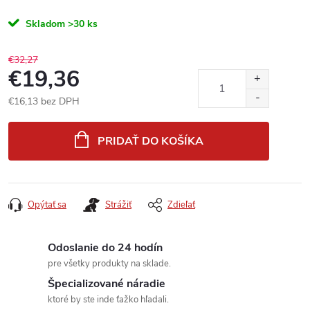
Skladom
>30 ks
€32,27
€19,36
€16,13 bez DPH
Jednotková
cena:
PRIDAŤ DO KOŠÍKA
Opýtať sa
Strážiť
Zdieľať
Odoslanie do 24 hodín
pre všetky produkty na sklade.
Špecializované náradie
ktoré by ste inde ťažko hľadali.