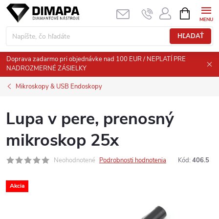
Prejsť
NÁKUPN
KOŠÍK
na
obsah
HĽADAŤ
Doprava zadarmo pri objednávke nad 100 EUR / NEPLATÍ PRE
NADROZMERNÉ ZÁSIELKY
Mikroskopy & USB Endoskopy
Lupa v pere, prenosný
mikroskop 25x
Neohodnotené
Podrobnosti hodnotenia
Kód:
406.5
Akcia