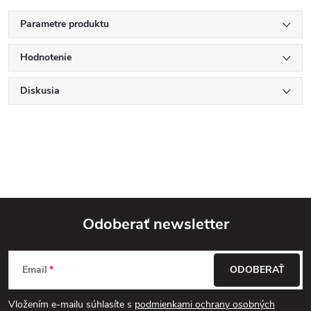
Parametre produktu
Hodnotenie
Diskusia
Odoberať newsletter
Z
Email
ODOBERAŤ
á
Vložením e-mailu súhlasíte s
podmienkami ochrany osobných