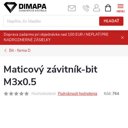
Prejsť
NÁKUPN
KOŠÍK
na
obsah
HĽADAŤ
Doprava zadarmo pri objednávke nad 100 EUR / NEPLATÍ PRE
NADROZMERNÉ ZÁSIELKY
Bit - forma D
Maticový závitník-bit
M3x0.5
Neohodnotené
Podrobnosti hodnotenia
Kód:
764