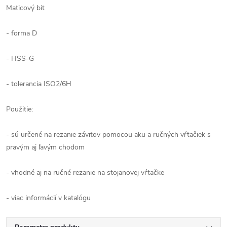
Maticový bit
- forma D
- HSS-G
- tolerancia ISO2/6H
Použitie:
- sú určené na rezanie závitov pomocou aku a ručných vŕtačiek s
pravým aj ľavým chodom
- vhodné aj na ručné rezanie na stojanovej vŕtačke
- viac informácií v katalógu