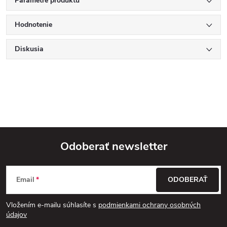
Parametre produktu
Hodnotenie
Diskusia
Odoberať newsletter
Z
Email
ODOBERAŤ
á
Vložením e-mailu súhlasíte s
podmienkami ochrany osobných
p
údajov