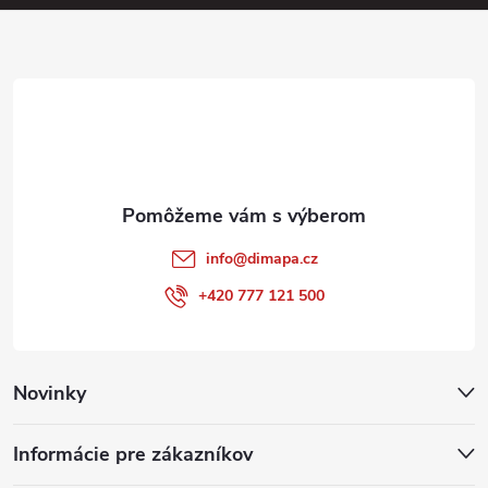
ä
t
i
e
info
@
dimapa.cz
+420 777 121 500
Novinky
Informácie pre zákazníkov