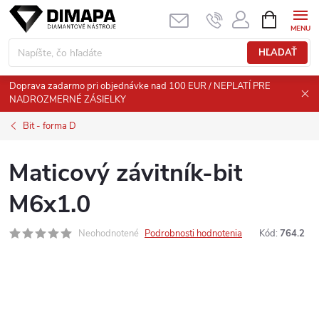
Prejsť
NÁKUPN
KOŠÍK
na
obsah
HĽADAŤ
Doprava zadarmo pri objednávke nad 100 EUR / NEPLATÍ PRE
NADROZMERNÉ ZÁSIELKY
Bit - forma D
Maticový závitník-bit
M6x1.0
Neohodnotené
Podrobnosti hodnotenia
Kód:
764.2