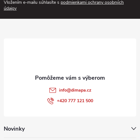
Vložením e-mailu súhlasíte s
podmienkami ochrany osobných
p
údajov
ä
t
i
e
info
@
dimapa.cz
+420 777 121 500
Novinky