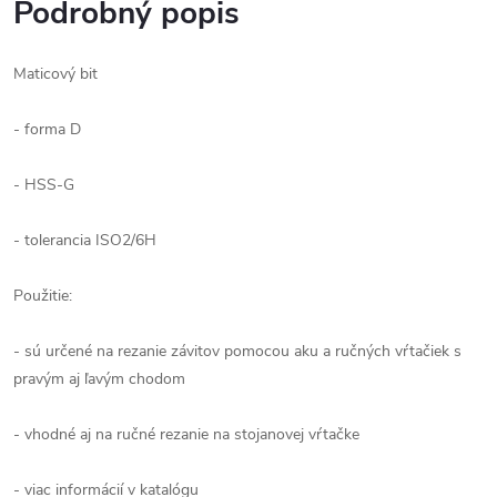
Podrobný popis
Maticový bit
- forma D
- HSS-G
- tolerancia ISO2/6H
Použitie:
- sú určené na rezanie závitov pomocou aku a ručných vŕtačiek s
pravým aj ľavým chodom
- vhodné aj na ručné rezanie na stojanovej vŕtačke
- viac informácií v katalógu