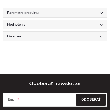
Parametre produktu
Hodnotenie
Diskusia
Odoberať newsletter
Z
Email
ODOBERAŤ
á