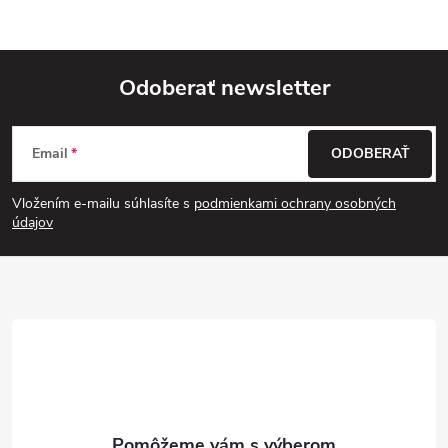
Odoberať newsletter
Z
Email
ODOBERAŤ
á
Vložením e-mailu súhlasíte s
podmienkami ochrany osobných
p
údajov
ä
t
i
e