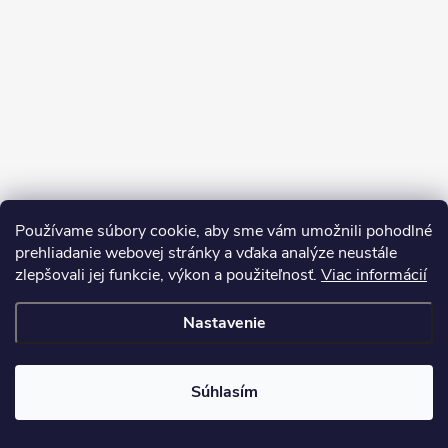
Používame súbory cookie, aby sme vám umožnili pohodlné
prehliadanie webovej stránky a vďaka analýze neustále
zlepšovali jej funkcie, výkon a použiteľnosť.
Viac informácií
Nastavenie
Copyright 2026
My e-shop
. Všetky práva vyhradené.
Súhlasím
Vytvoril Shoptet