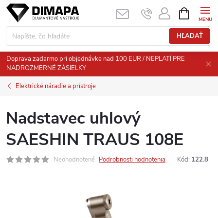
Prejsť
NÁKUPN
KOŠÍK
na
obsah
HĽADAŤ
Doprava zadarmo pri objednávke nad 100 EUR / NEPLATÍ PRE
NADROZMERNÉ ZÁSIELKY
Elektrické náradie a prístroje
Nadstavec uhlový
SAESHIN TRAUS 108E
Neohodnotené
Podrobnosti hodnotenia
Kód:
122.8