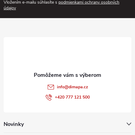
Vložením e-mailu súhlasíte s
podmienkami ochrany osobných
p
údajov
ä
t
i
e
info
@
dimapa.cz
+420 777 121 500
Novinky