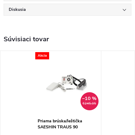
Diskusia
Súvisiaci tovar
Akcia
–10 %
€245,05
Priama brúska/leštička
SAESHIN TRAUS 90