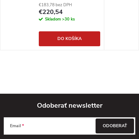
€183,78 bez DPH
€220,54
Skladom
>30 ks
DO KOŠÍKA
Odoberať newsletter
Z
Email
ODOBERAŤ
á