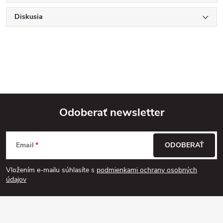
Diskusia
Odoberať newsletter
Z
Email
ODOBERAŤ
á
Vložením e-mailu súhlasíte s
podmienkami ochrany osobných
p
údajov
ä