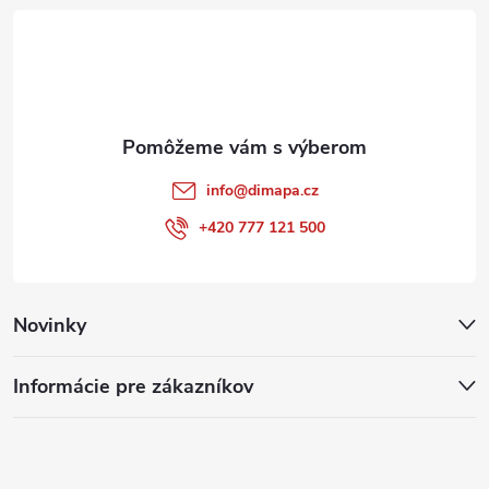
t
i
e
info
@
dimapa.cz
+420 777 121 500
Novinky
Informácie pre zákazníkov