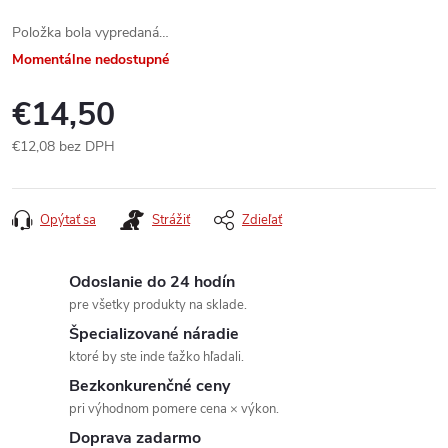
Položka bola vypredaná…
Momentálne nedostupné
€14,50
€12,08 bez DPH
Jednotková
cena:
Opýtať sa
Strážiť
Zdieľať
Odoslanie do 24 hodín
pre všetky produkty na sklade.
Špecializované náradie
ktoré by ste inde ťažko hľadali.
Bezkonkurenčné ceny
pri výhodnom pomere cena × výkon.
Doprava zadarmo