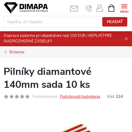
Prejsť
NÁKUPN
KOŠÍK
na
obsah
HĽADAŤ
Doprava zadarmo pri objednávke nad 100 EUR / NEPLATÍ PRE
NADROZMERNÉ ZÁSIELKY
Brúsenie
Pilníky diamantové
140mm sada 10 ks
Neohodnotené
Podrobnosti hodnotenia
Kód:
224