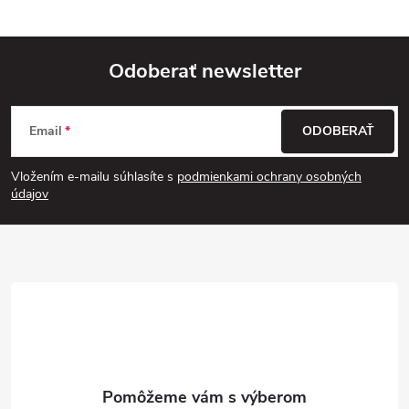
Odoberať newsletter
Z
Email
ODOBERAŤ
á
Vložením e-mailu súhlasíte s
podmienkami ochrany osobných
p
údajov
ä
t
i
e