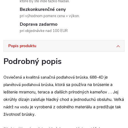
ktoré by ste inde ťažko hľadali.
Bezkonkurenčné ceny
pri výhodnom pomere cena × výkon.
Doprava zadarmo
pri objednávke nad 100 EUR
Popis produktu
Podrobný popis
Osviečená a kvalitná sanačná podlahová brúska. 688-4D
je
planétová podlahová brúska,
ktorá
sa používa na brúsenie a
leštenie mramoru, teraca a ďalších prírodných kameňov
. . Jej
okrúhly dizajn zaisťuje hladký chod a jednoduchú obsluhu.
Veľká
nádrž na vodu
je vyrobená z odolného materiálu a predlžuje tak
životnosť brúsky.