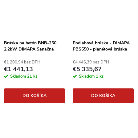
Brúska na betón BNB-250
Podlahová brúska - DIMAPA
2,2kW DIMAPA Sanačná
PBS550 - planétová brúska
brúska na podlahy
€1 200,94 bez DPH
€4 446,39 bez DPH
€1 441,13
€5 335,67
Skladom
21 ks
Skladom
1 ks
DO KOŠÍKA
DO KOŠÍKA