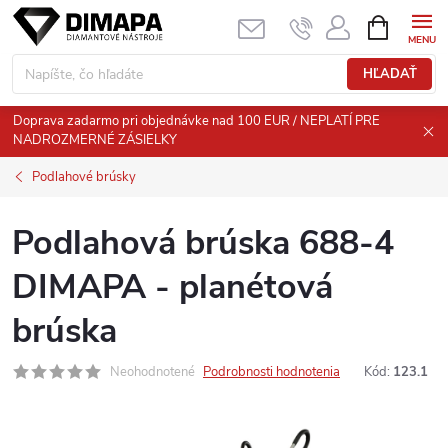
Prejsť
NÁKUPN
KOŠÍK
na
obsah
HĽADAŤ
Doprava zadarmo pri objednávke nad 100 EUR / NEPLATÍ PRE
NADROZMERNÉ ZÁSIELKY
Podlahové brúsky
Podlahová brúska 688-4
DIMAPA - planétová
brúska
Neohodnotené
Podrobnosti hodnotenia
Kód:
123.1