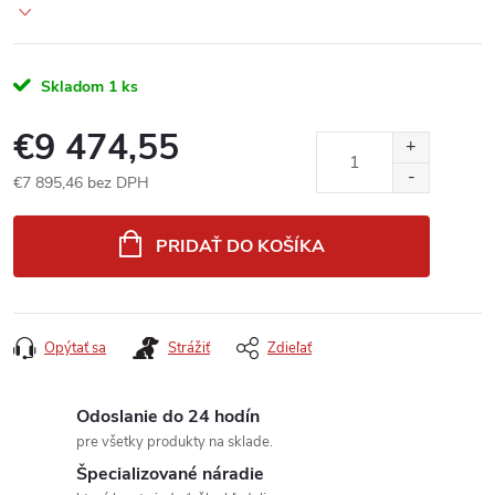
Skladom
1 ks
€9 474,55
€7 895,46 bez DPH
Jednotková
cena:
PRIDAŤ DO KOŠÍKA
Opýtať sa
Strážiť
Zdieľať
Odoslanie do 24 hodín
pre všetky produkty na sklade.
Špecializované náradie