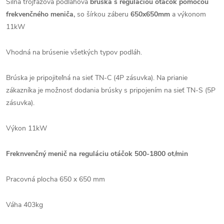
Silná trojfázová podlahová
brúska s reguláciou otáčok pomocou
frekvenčného meniča,
so šírkou záberu
650x650mm
a výkonom
11kW
Vhodná na brúsenie všetkých typov podláh.
Brúska je pripojiteľná na sieť TN-C (4P zásuvka). Na prianie
zákazníka je možnosť dodania brúsky s pripojením na sieť TN-S (5P
zásuvka).
Výkon 11kW
Freknvenčný menič na reguláciu otáčok 500-1800 ot/min
Pracovná plocha 650 x 650 mm
Váha 403kg