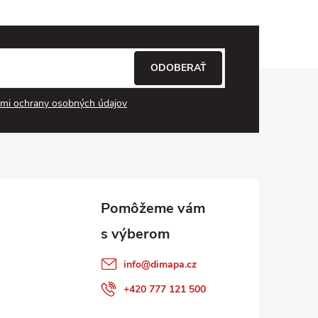
ODOBERAŤ
mi ochrany osobných údajov
info
@
dimapa.cz
+420 777 121 500