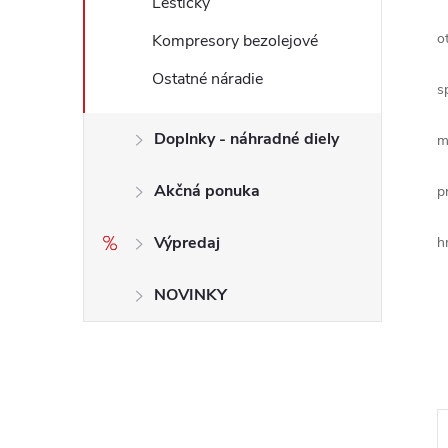
Leštičky
o
Kompresory bezolejové
Ostatné náradie
s
Doplnky - náhradné diely
m
Akčná ponuka
p
Výpredaj
h
NOVINKY