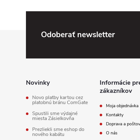
Z
Odoberať newsletter
á
p
ä
Novinky
Informácie pr
zákazníkov
t
Novo platby kartou cez
platobnú bránu ComGate
Moja objednávka
i
Spustili sme výdajné
Kontakty
miesta Zásielkovňa
Doprava a pošto
e
Prezliekli sme eshop do
O nás
nového kabátu