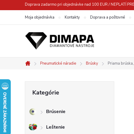
Prejsť
Doprava zadarmo pri objednávke nad 100 EUR / NEPLATÍ
na
Moja objednávka
Kontakty
Doprava a poštovné
obsah
Pneumatické náradie
Brúsky
Priama brúska
Domov
B
Preskočiť
Kategórie
kategórie
o
Brúsenie
č
Leštenie
n