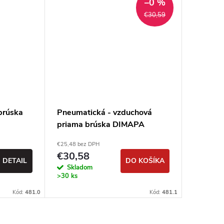
–0 %
€30,59
brúska
Pneumatická - vzduchová
Profi p
priama brúska DIMAPA
DIMAPA
€25,48 bez DPH
€93,37 be
€30,58
€112,
DETAIL
DO KOŠÍKA
Skladom
Sklad
>30 ks
Kód:
481.0
Kód:
481.1