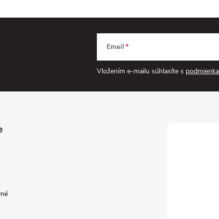
Email
Vložením e-mailu súhlasíte s
podmienka
e
vné