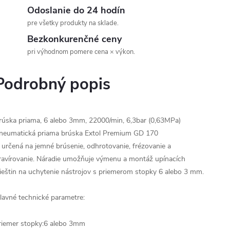
Odoslanie do 24 hodín
pre všetky produkty na sklade.
Bezkonkurenčné ceny
pri výhodnom pomere cena × výkon.
Podrobný popis
rúska priama, 6 alebo 3mm, 22000/min, 6,3bar (0,63MPa)
neumatická priama brúska Extol Premium GD 170
e určená na jemné brúsenie, odhrotovanie, frézovanie a
ravírovanie. Náradie umožňuje výmenu a montáž upínacích
lieštin na uchytenie nástrojov s priemerom stopky 6 alebo 3 mm.
lavné technické parametre:
riemer stopky:6 alebo 3mm