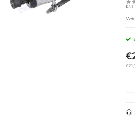
Kód:
Vzdu
€
€21,
Jedn
cena