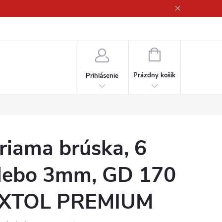
ny osobných údajov
NÁKUPNÝ
KOŠÍK
Prázdny košík
Prihlásenie
riama brúska, 6
lebo 3mm, GD 170
XTOL PREMIUM