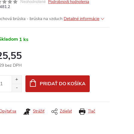
Neohodnotené
Podrobnosti hodnotenia
481.2
chová brúska - brúska na vzduch
Detailné informácie
Skladom
1 ks
25,55
29 bez DPH
otková
:
PRIDAŤ DO KOŠÍKA
Opýtať sa
Strážiť
Zdieľať
Tlač