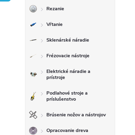
Rezanie
ý
Vŕtanie
p
a
Sklenárské náradie
n
Frézovacie nástroje
e
Elektrické náradie a
prístroje
l
Podlahové stroje a
príslušenstvo
Brúsenie nožov a nástrojov
Opracovanie dreva