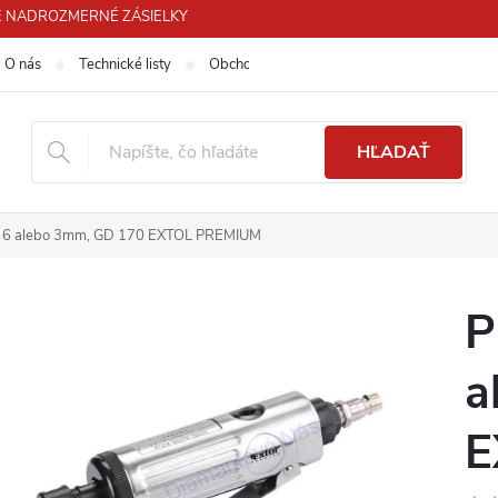
 PRE NADROZMERNÉ ZÁSIELKY
O nás
Technické listy
Obchodné podmienky
Podmienky ochra
HĽADAŤ
, 6 alebo 3mm, GD 170 EXTOL PREMIUM
P
a
E