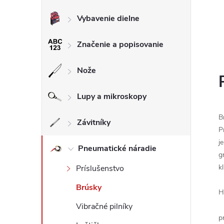
Vybavenie dielne
Značenie a popisovanie
Nože
Lupy a mikroskopy
B
Závitníky
P
j
Pneumatické náradie
g
k
Príslušenstvo
Brúsky
H
Vibračné pilníky
p