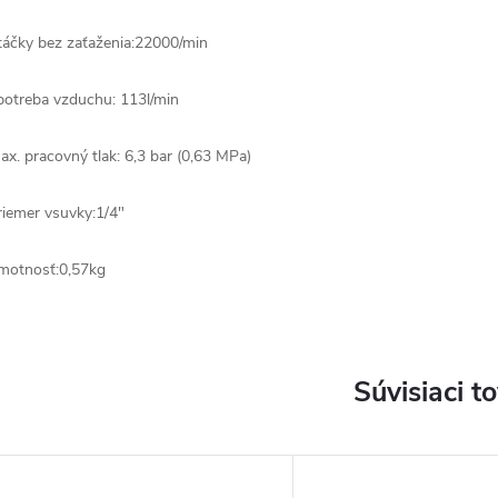
táčky bez zaťaženia:22000/min
potreba vzduchu: 113l/min
ax. pracovný tlak: 6,3 bar (0,63 MPa)
riemer vsuvky:1/4"
motnosť:0,57kg
Súvisiaci t