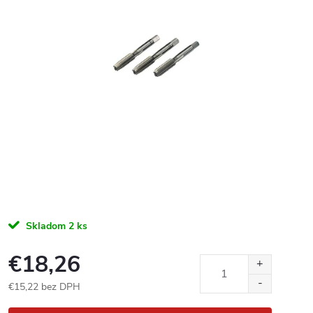
Skladom
2 ks
€18,26
€15,22 bez DPH
Jednotková