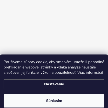
Používame súbory cookie, aby sme vám umožnili pohodlné
prehliadanie webovej stránky a vďaka analýze neustále
zlepšovali jej funkcie, výkon a použiteľnosť.
Viac informácií
Nastavenie
Copyright 2026
My e-shop
. Všetky práva vyhradené.
Súhlasím
Vytvoril Shoptet