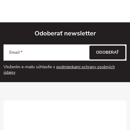
Odoberať newsletter
Z
Email
ODOBERAŤ
á
Vložením e-mailu súhlasíte s
podmienkami ochrany osobných
p
údajov
ä
t
i