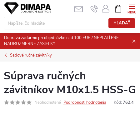
Prejsť
NÁKUPN
KOŠÍK
na
obsah
HĽADAŤ
Doprava zadarmo pri objednávke nad 100 EUR / NEPLATÍ PRE
NADROZMERNÉ ZÁSIELKY
Sadové ručné závitníky
Súprava ručných
závitníkov M10x1.5 HSS-G
Neohodnotené
Podrobnosti hodnotenia
Kód:
762.4