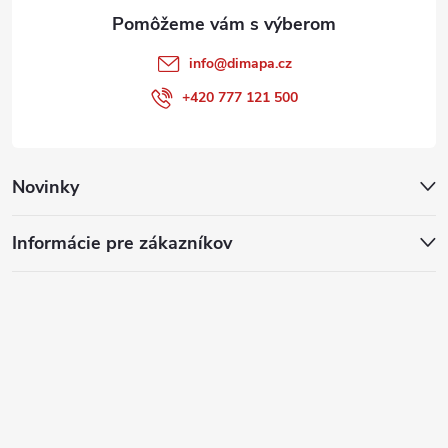
e
info
@
dimapa.cz
+420 777 121 500
Novinky
Informácie pre zákazníkov