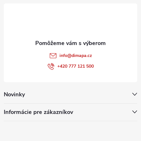
t
i
e
info
@
dimapa.cz
+420 777 121 500
Novinky
Informácie pre zákazníkov