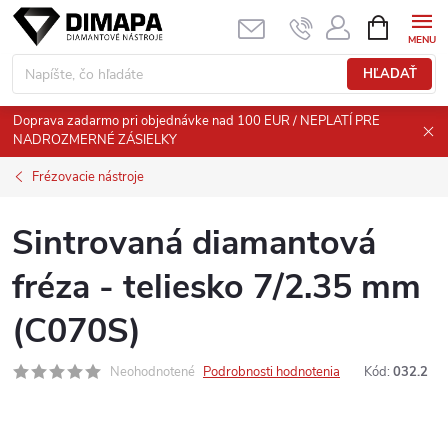
Prejsť
NÁKUPN
KOŠÍK
na
obsah
HĽADAŤ
Doprava zadarmo pri objednávke nad 100 EUR / NEPLATÍ PRE
NADROZMERNÉ ZÁSIELKY
Frézovacie nástroje
Sintrovaná diamantová
fréza - teliesko 7/2.35 mm
(C070S)
Neohodnotené
Podrobnosti hodnotenia
Kód:
032.2