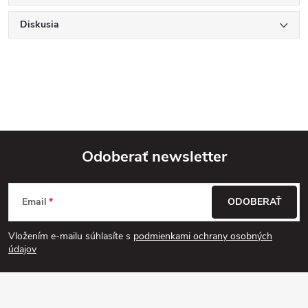
Diskusia
Odoberať newsletter
Z
Email
ODOBERAŤ
á
Vložením e-mailu súhlasíte s
podmienkami ochrany osobných
p
údajov
ä