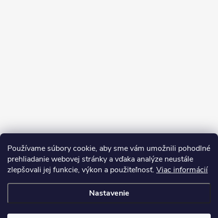
Používame súbory cookie, aby sme vám umožnili pohodlné
prehliadanie webovej stránky a vďaka analýze neustále
zlepšovali jej funkcie, výkon a použiteľnosť.
Viac informácií
Nastavenie
Copyright 2026
My e-shop
. Všetky práva vyhradené.