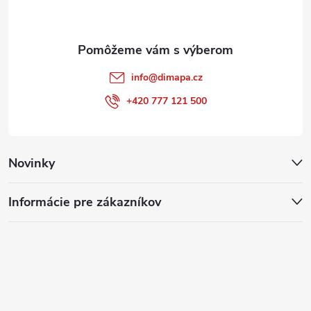
i
e
info
@
dimapa.cz
+420 777 121 500
Novinky
Informácie pre zákazníkov