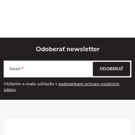
Odoberať newsletter
Z
Email
ODOBERAŤ
á
Vložením e-mailu súhlasíte s
podmienkami ochrany osobných
p
údajov
ä
t