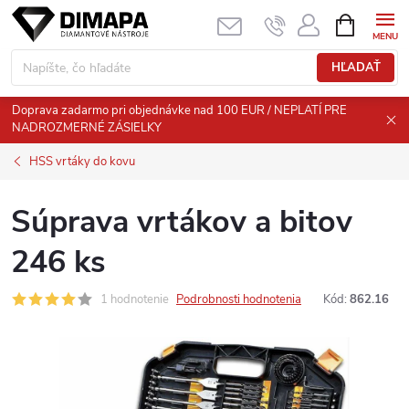
Prejsť
NÁKUPN
KOŠÍK
na
obsah
HĽADAŤ
Doprava zadarmo pri objednávke nad 100 EUR / NEPLATÍ PRE
NADROZMERNÉ ZÁSIELKY
HSS vrtáky do kovu
Súprava vrtákov a bitov
246 ks
1 hodnotenie
Podrobnosti hodnotenia
Kód:
862.16