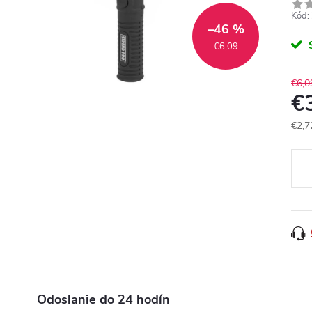
Kód:
–46 %
€6,09
€6,0
€
€2,7
Jedn
cena
Odoslanie do 24 hodín