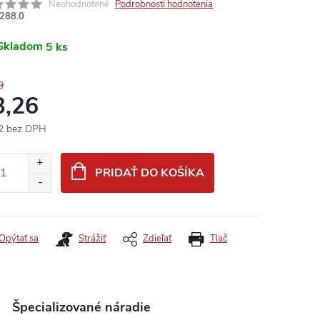
Neohodnotené
Podrobnosti hodnotenia
288.0
Skladom
5 ks
9
3,26
2 bez DPH
otková
:
PRIDAŤ DO KOŠÍKA
Opýtať sa
Strážiť
Zdieľať
Tlač
Špecializované náradie