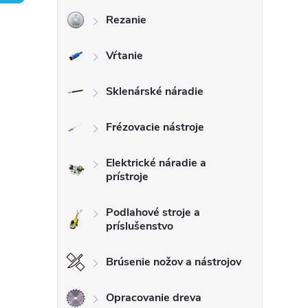
Rezanie
ý
Vŕtanie
p
a
Sklenárské náradie
n
Frézovacie nástroje
e
Elektrické náradie a
prístroje
l
Podlahové stroje a
príslušenstvo
Brúsenie nožov a nástrojov
Opracovanie dreva