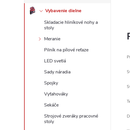
Vybavenie dielne
Skladacie hliníkové nohy a
stoly
Meranie
Pilník na pílové reťaze
P
LED svetlá
Sady náradia
S
Spojky
S
Vyťahováky
T
Sekáče
Strojové zveráky pracovné
D
stoly