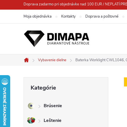
Prejsť
Doprava zadarmo pri objednávke nad 100 EUR / NEPLATÍ
na
Moja objednávka
Kontakty
Doprava a poštovné
obsah
Vybavenie dielne
Baterka Worklight CWL1046, 
Domov
B
Preskočiť
Kategórie
kategórie
o
Brúsenie
č
Leštenie
n