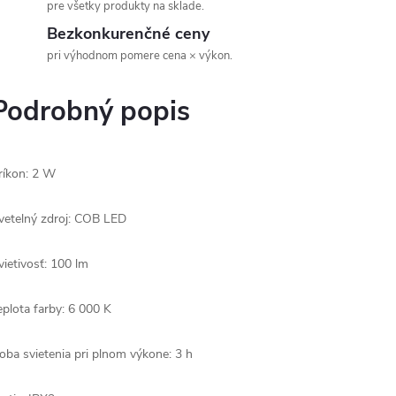
pre všetky produkty na sklade.
Bezkonkurenčné ceny
pri výhodnom pomere cena × výkon.
Podrobný popis
ríkon: 2 W
vetelný zdroj: COB LED
vietivosť: 100 lm
eplota farby: 6 000 K
oba svietenia pri plnom výkone: 3 h