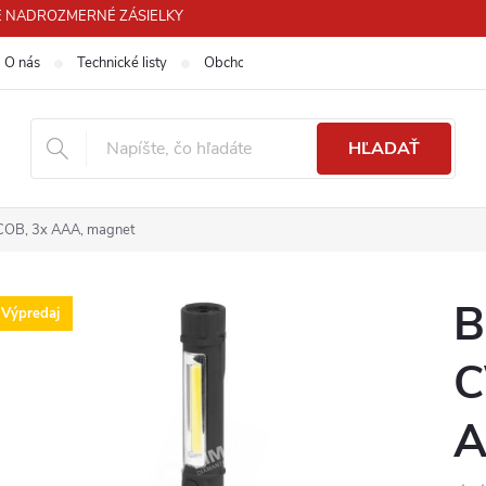
 PRE NADROZMERNÉ ZÁSIELKY
O nás
Technické listy
Obchodné podmienky
Podmienky ochra
HĽADAŤ
COB, 3x AAA, magnet
B
Výpredaj
C
A