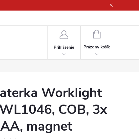
ny osobných údajov
NÁKUPNÝ
KOŠÍK
Prázdny košík
Prihlásenie
aterka Worklight
WL1046, COB, 3x
AA, magnet