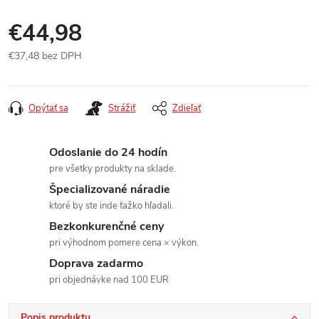
€44,98
€37,48 bez DPH
Jednotková
cena:
Opýtať sa
Strážiť
Zdieľať
Odoslanie do 24 hodín
pre všetky produkty na sklade.
Špecializované náradie
ktoré by ste inde ťažko hľadali.
Bezkonkurenčné ceny
pri výhodnom pomere cena × výkon.
Doprava zadarmo
pri objednávke nad 100 EUR
Popis produktu