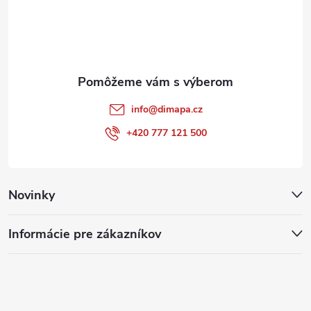
t
i
e
info
@
dimapa.cz
+420 777 121 500
Novinky
Informácie pre zákazníkov