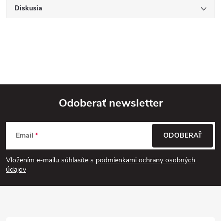
Diskusia
Odoberať newsletter
Z
Email
ODOBERAŤ
á
Vložením e-mailu súhlasíte s
podmienkami ochrany osobných
p
údajov
ä