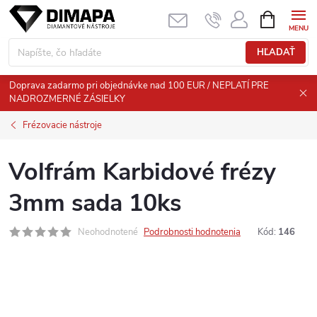
Prejsť
NÁKUPN
KOŠÍK
na
obsah
HĽADAŤ
Doprava zadarmo pri objednávke nad 100 EUR / NEPLATÍ PRE
NADROZMERNÉ ZÁSIELKY
Frézovacie nástroje
Volfrám Karbidové frézy
3mm sada 10ks
Neohodnotené
Podrobnosti hodnotenia
Kód:
146