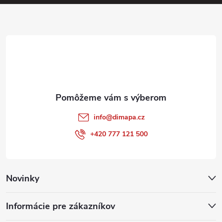
ä
t
i
e
info
@
dimapa.cz
+420 777 121 500
Novinky
Informácie pre zákazníkov