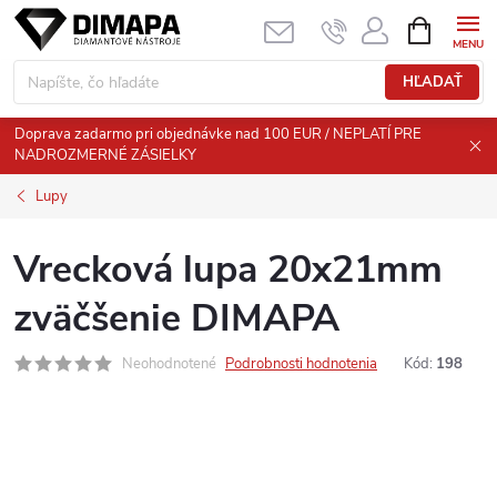
Prejsť
NÁKUPN
KOŠÍK
na
obsah
HĽADAŤ
Doprava zadarmo pri objednávke nad 100 EUR / NEPLATÍ PRE
NADROZMERNÉ ZÁSIELKY
Lupy
Vrecková lupa 20x21mm
zväčšenie DIMAPA
Neohodnotené
Podrobnosti hodnotenia
Kód:
198