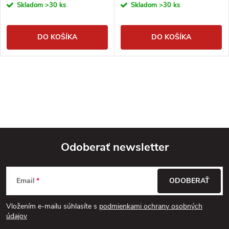
Skladom
>30 ks
Skladom
>30 ks
DO KOŠÍKA
DO KOŠÍKA
Odoberať newsletter
Z
Email
ODOBERAŤ
á
Vložením e-mailu súhlasíte s
podmienkami ochrany osobných
p
údajov