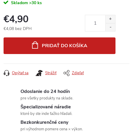
Skladom
>30 ks
€4,90
€4,08 bez DPH
Jednotková
cena:
PRIDAŤ DO KOŠÍKA
Opýtať sa
Strážiť
Zdieľať
Odoslanie do 24 hodín
pre všetky produkty na sklade.
Špecializované náradie
ktoré by ste inde ťažko hľadali.
Bezkonkurenčné ceny
pri výhodnom pomere cena × výkon.