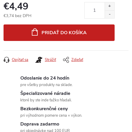
€4,49
€3,74 bez DPH
Jednotková
cena:
PRIDAŤ DO KOŠÍKA
Opýtať sa
Strážiť
Zdieľať
Odoslanie do 24 hodín
pre všetky produkty na sklade.
Špecializované náradie
ktoré by ste inde ťažko hľadali.
Bezkonkurenčné ceny
pri výhodnom pomere cena × výkon.
Doprava zadarmo
pri objednávke nad 100 EUR