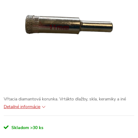
Vŕtacia diamantová korunka. Vrtákto dlažby, skla, keramiky a iné
Detailné informácie
Skladom
>30 ks