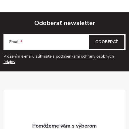
Odoberať newsletter
Z
Email
ODOBERAŤ
á
Vložením e-mailu súhlasíte s
podmienkami ochrany osobných
p
údajov
ä
t
i
e