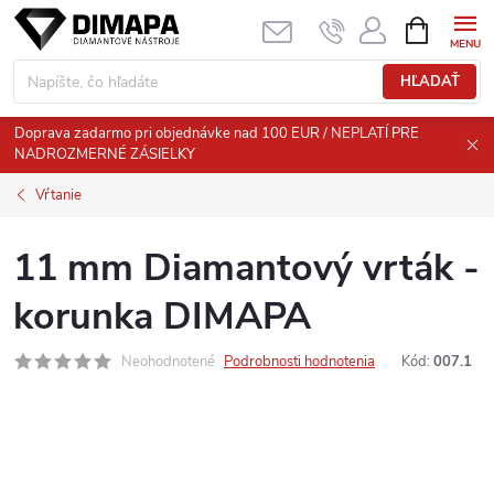
Prejsť
NÁKUPN
KOŠÍK
na
obsah
HĽADAŤ
Doprava zadarmo pri objednávke nad 100 EUR / NEPLATÍ PRE
NADROZMERNÉ ZÁSIELKY
Vŕtanie
11 mm Diamantový vrták -
korunka DIMAPA
Neohodnotené
Podrobnosti hodnotenia
Kód:
007.1