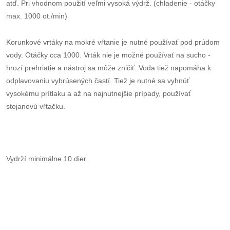
atď. Pri vhodnom použití veľmi vysoká výdrž. (chladenie - otáčky
max. 1000 ot./min)
Korunkové vrtáky na mokré vŕtanie je nutné používať pod prúdom
vody. Otáčky cca 1000. Vrták nie je možné používať na sucho -
hrozí prehriatie a nástroj sa môže zničiť. Voda tiež napomáha k
odplavovaniu vybrúsených častí. Tiež je nutné sa vyhnúť
vysokému prítlaku a až na najnutnejšie prípady, používať
stojanovú vŕtačku.
Vydrží minimálne 10 dier.