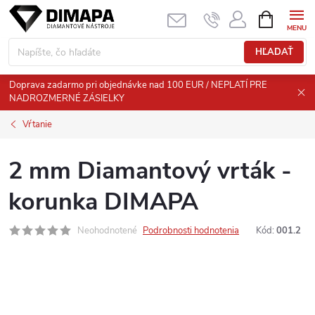
Prejsť
NÁKUPN
KOŠÍK
na
obsah
HĽADAŤ
Doprava zadarmo pri objednávke nad 100 EUR / NEPLATÍ PRE
NADROZMERNÉ ZÁSIELKY
Vŕtanie
2 mm Diamantový vrták -
korunka DIMAPA
Neohodnotené
Podrobnosti hodnotenia
Kód:
001.2