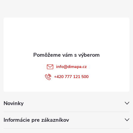
ä
t
i
e
info
@
dimapa.cz
+420 777 121 500
Novinky
Informácie pre zákazníkov