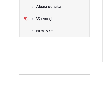
Akčná ponuka
Výpredaj
amantové 140mm
Sada diamantových pilníkov
5ks 140mm
NOVINKY
€6,51 bez DPH
€7,81
DETAIL
DETAIL
Momentálne
nedostupné
Kód:
224
Kód:
225