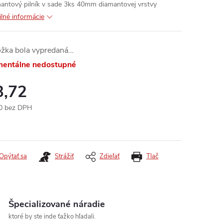
antový pilník v sade 3ks 40mm diamantovej vrstvy
ilné informácie
ožka bola vypredaná…
entálne nedostupné
3,72
0 bez DPH
otková
:
Opýtať sa
Strážiť
Zdieľať
Tlač
Špecializované náradie
ktoré by ste inde ťažko hľadali.