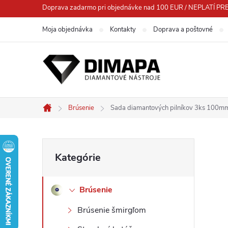
Prejsť
Doprava zadarmo pri objednávke nad 100 EUR / NEPLATÍ
na
Moja objednávka
Kontakty
Doprava a poštovné
obsah
Brúsenie
Sada diamantových pilníkov 3ks 100m
Domov
B
Preskočiť
Kategórie
kategórie
o
Brúsenie
č
Brúsenie šmirgľom
n