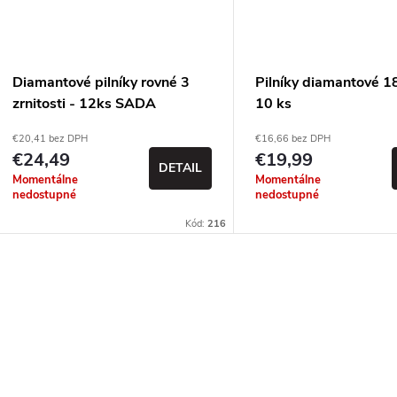
Diamantové pilníky rovné 3
Pilníky diamantové 
zrnitosti - 12ks SADA
10 ks
€20,41 bez DPH
€16,66 bez DPH
€24,49
€19,99
DETAIL
Momentálne
Momentálne
nedostupné
nedostupné
Kód:
216