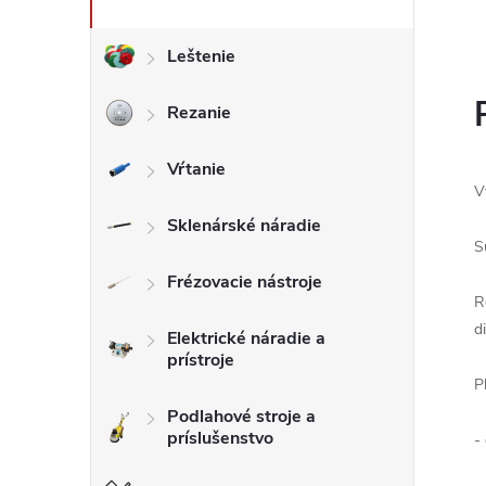
Leštenie
Rezanie
Vŕtanie
V
Sklenárské náradie
S
Frézovacie nástroje
R
d
Elektrické náradie a
prístroje
P
Podlahové stroje a
príslušenstvo
-