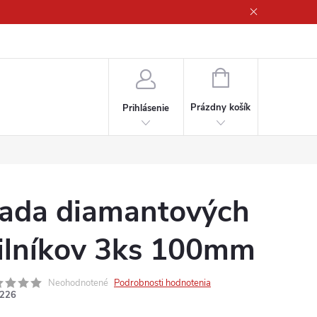
ny osobných údajov
NÁKUPNÝ
KOŠÍK
Prázdny košík
Prihlásenie
ada diamantových
ilníkov 3ks 100mm
Neohodnotené
Podrobnosti hodnotenia
226