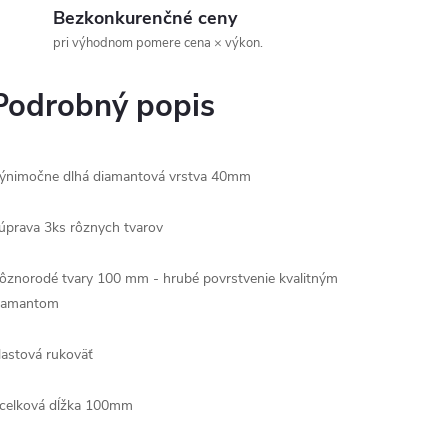
Bezkonkurenčné ceny
pri výhodnom pomere cena × výkon.
Podrobný popis
ýnimočne dlhá diamantová vrstva 40mm
úprava 3ks rôznych tvarov
ôznorodé tvary 100 mm - hrubé povrstvenie kvalitným
iamantom
lastová rukoväť
 celková dĺžka 100mm