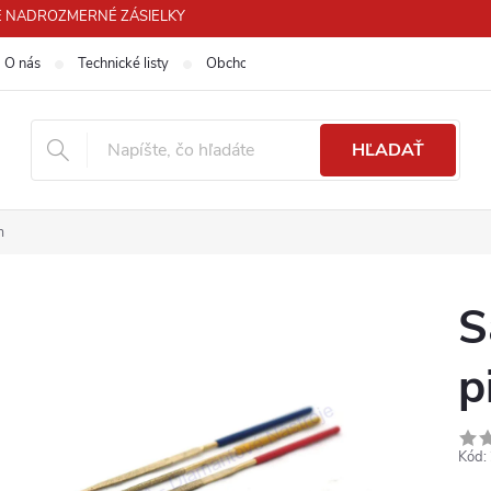
 PRE NADROZMERNÉ ZÁSIELKY
O nás
Technické listy
Obchodné podmienky
Podmienky ochra
HĽADAŤ
m
S
p
Kód: