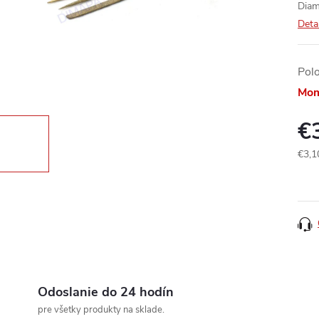
Diam
Deta
Pol
Mom
€
€3,1
Jedn
cena
Odoslanie do 24 hodín
pre všetky produkty na sklade.