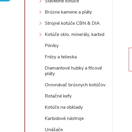
Stavebné kotúče
ý
Brúsne kamene a pláty
Strojné kotúče CBN & DIA
p
Kotúče sklo, minerály, karbid
a
Pilníky
n
Frézy a telieska
Diamantové hubky a filcové
e
pláty
l
Orovnávač brúsnych kotúčov
Rotačné kefy
Kotúče na obklady
Karbidové nástroje
Unášače